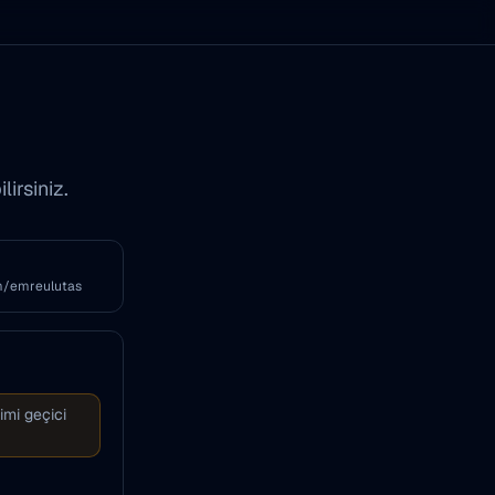
lirsiniz.
m/emreulutas
imi geçici