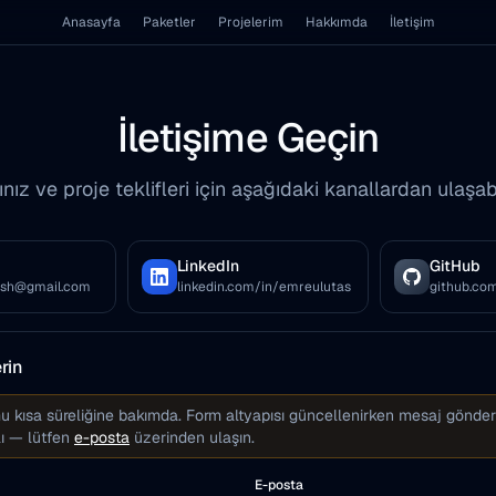
Anasayfa
Paketler
Projelerim
Hakkımda
İletişim
İletişime Geçin
nız ve proje teklifleri için aşağıdaki kanallardan ulaşabi
LinkedIn
GitHub
ash@gmail.com
linkedin.com/in/emreulutas
github.co
rin
mu kısa süreliğine bakımda. Form altyapısı güncellenirken mesaj gönder
lı — lütfen
e-posta
üzerinden ulaşın.
E-posta