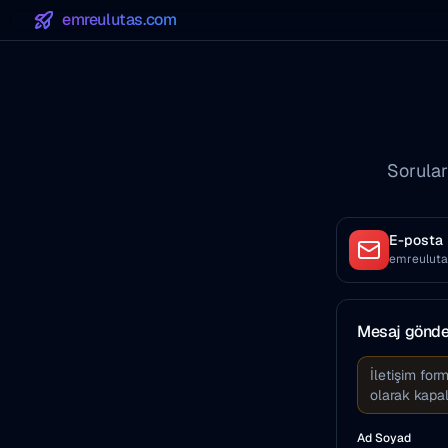
emreulutas.com
Soruları
E-posta
emreulut
Mesaj gönde
İletişim for
olarak kapa
Ad Soyad